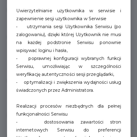
Branża
Uwierzytelnianie użytkownika w serwisie i
zapewnienie sesji użytkownika w Serwisie
• utrzymania sesji Użytkownika Serwisu (po
zalogowaniu), dzięki której Użytkownik nie musi
Opis działalności
na każdej podstronie Serwisu ponownie
wpisywać loginu i hasła,
• poprawnej konfiguracji wybranych funkcji
Serwisu, umożliwiając w szczególności
weryfikację autentyczności sesji przeglądarki,
Godziny otwarcia
• optymalizacji i zwiększenia wydajności usług
świadczonych przez Administratora.
Realizacji procesów niezbędnych dla pełnej
funkcjonalności Serwisu
Dane kontaktowe
• dostosowania zawartości stron
internetowych Serwisu do preferencji
Kontakt telefoniczny
(opcjonalnie)