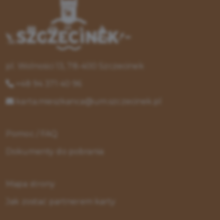
pl. Wolności 13, 78-400 Szczecinek
+48 94 371 40 96
karta.mieszkanca@um.szczecinek.pl
Pomoc / FAQ
Dokumenty do pobrania
Mapa strony
Jak zostać partnerem karty