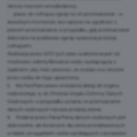
obrony roszczeń wnioskodawcy.
• prawo do cofnięcia zgody na ich przetwarzanie - w
dowolnym momencie, bez wpływu na zgodność z
prawem przetwarzania, w przypadku, gdy przetwarzania
dokonano na podstawie zgody wyrażonej przed jej
cofnięciem.
Realizacja przez ADO tych praw uzależniona jest od
możliwości zidentyfikowania osoby występującej z
żądaniem, aby mieć pewność, że zostało ono złożone
przez osobę do tego uprawnioną.
5. Ma Pan/Pani prawo wniesienia skargi do organu
nadzorczego, tj. do Prezesa Urzędu Ochrony Danych
Osobowych, w przypadku uznania, że przetwarzanie
danych osobowych narusza przepisy prawa.
6. Podanie przez Pana/Panią danych osobowych jest
dobrowolne, ale konieczne dla celów przedstawionych
w tabeli, za wyjątkiem celów wynikających z przepisów