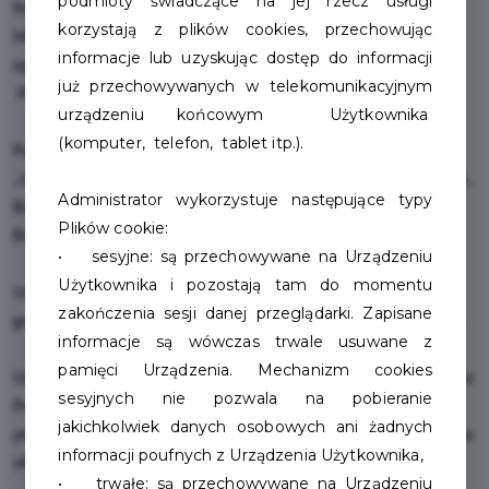
podmioty świadczące na jej rzecz usługi
Podstawowym wymogiem przystąpienia do Programu Karta
korzystają z plików cookies, przechowując
Mieszkańca „Mój Szczecinek” jest dostarczenie dwóch
informacje lub uzyskując dostęp do informacji
egzemplarzy wypełnionego, wydrukowanego i podpisanego
już przechowywanych w telekomunikacyjnym
Porozumienia dostępnego w
Dokumentach do pobrania
.
urządzeniu końcowym Użytkownika
(komputer, telefon, tablet itp.).
Porozumienia można dostarczyć drogą pocztową na adres:
„Urząd Miasta Szczecinek, plac Wolności 13, 78-400 Szczecinek,
Administrator wykorzystuje następujące typy
Biuro Prasowe i Komunikacji Społecznej” oraz osobiście w
Plików cookie:
Biurze Obsługi Interesanta Urzędu Miasta Szczecinek.
• sesyjne: są przechowywane na Urządzeniu
Użytkownika i pozostają tam do momentu
Urząd Miasta jest czynny w poniedziałek, środę, piątek w
zakończenia sesji danej przeglądarki. Zapisane
godzinach 7:00-15:00, wtorek 7:00-16:00, czwartek 7:00-17:00.
informacje są wówczas trwale usuwane z
pamięci Urządzenia. Mechanizm cookies
Uzupełnieniem Porozumienia jest poniższy Formularz zgłoszenia
sesyjnych nie pozwala na pobieranie
Przedsiębiorców do Programu. Prosimy o przesłanie za jego
jakichkolwiek danych osobowych ani żadnych
pomocą dodatkowych treści, które uatrakcyjnią wygląd Państwa
informacji poufnych z Urządzenia Użytkownika,
oferty na stronie Programu.
• trwałe: są przechowywane na Urządzeniu