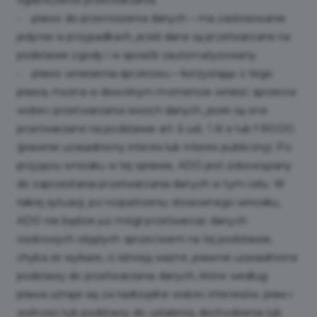
ograniczenie przetwarzania.
• prawo do przenoszenia danych – ma zastosowanie
jedynie w przypadkach, jeżeli dane są przetwarzane na
podstawie zgody i w sposób zautomatyzowany.
• prawo wniesienia sprzeciwu – korzystając z tego
prawa, można w dowolnym momencie wnieść sprzeciw
wobec przetwarzania swoich danych, jeżeli są one
przetwarzane na podstawie art. 6 ust. 1 lit e lub f RODO
(prawnie uzasadniony interes lub interes publiczny). Po
przyjęciu wniosku w tej sprawie, ADO jest zobowiązany
do zaprzestania przetwarzania danych w tym celu. W
takiej sytuacji, po rozpatrzeniu stosownego wniosku,
ADO nie będzie już mógł przetwarzać danych
osobowych objętych sprzeciwem na tej podstawie,
chyba że wykaże, iż istnieją ważne, prawnie uzasadnione
podstawy do przetwarzania danych, które według
prawa uznaje się za nadrzędne wobec interesów, praw i
wolności lub podstawy do ustalenia, dochodzenia lub