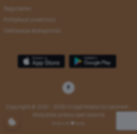
Regulamin
Polityka prywatności
Deklaracja dostępności
Copyright © 2021 - 2026 Urząd Miasta Szczecinek -
Wszystkie prawa zastrzeżone
Build with
by qb