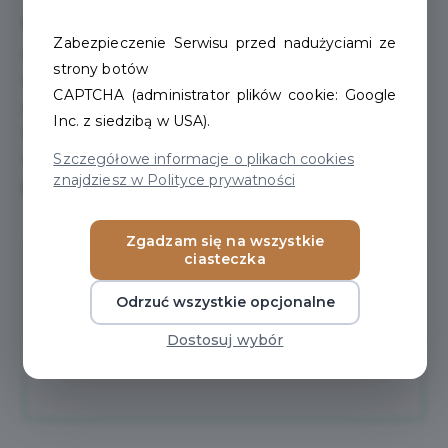
Galeria
Zabezpieczenie Serwisu przed nadużyciami ze
Pierwsze zdjęcie w galerii zostanie użyte jako zdjęcie
strony botów
nagłówka, dlatego ważne, aby miało odpowiedni
CAPTCHA (administrator plików cookie: Google
rozmiar. Zalecamy, aby zdjęcie było nie mniejsze niż:
Inc. z siedzibą w USA).
1920x456px
. Ponadto, aby zdjęcie nie zostało
Szczegółowe informacje o plikach cookies
wykadrowane automatycznie, musi zachować takie
znajdziesz w Polityce prywatności
proporcje
(1920x456px)
Zgadzam się na wszystkie
ciasteczka
Odrzuć wszystkie opcjonalne
Dodaj do galerii
Dostosuj wybór