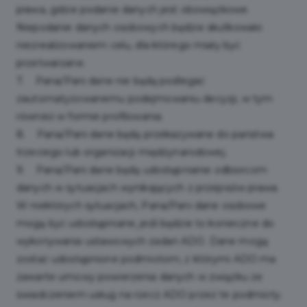
prawa, gdzie podanie danych jest obowiązkowe.
Niepodanie danych osobowych będzie skutkowało
niezrealizowaniem celu, dla którego miały być
przetwarzane.
7. Pana/Pani dane nie będą podlegać
zautomatyzowanemu podejmowaniu decyzji, w tym
również w formie profilowania.
8. Pana/Pani dane będą przekazywane do państwa
trzeciego lub organizacji międzynarodowej.
9. Pana/Pani dane będą udostępnianie odbiorcom
danych w sytuacjach wynikających z przepisów prawa.
W niektórych sytuacjach, Pana/Pani dane osobowe
mogą być udostępniane, jeśli będzie to konieczne do
wykonywania ustawowych zadań ADO. Dane mogą
zostać udostępnione podmiotom, z którymi ADO ma
zawarte umowy powierzenia danych w związku ze
świadczeniem usług na rzecz ADO przez te podmioty.