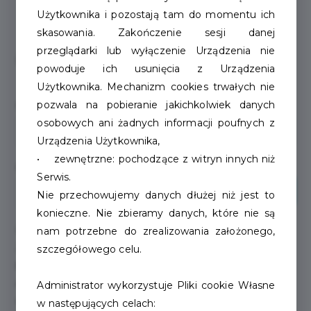
Użytkownika i pozostają tam do momentu ich
skasowania. Zakończenie sesji danej
przeglądarki lub wyłączenie Urządzenia nie
Podstawowe informacje
powoduje ich usunięcia z Urządzenia
Użytkownika. Mechanizm cookies trwałych nie
pozwala na pobieranie jakichkolwiek danych
Nazwa/firma
osobowych ani żadnych informacji poufnych z
Urządzenia Użytkownika,
• zewnętrzne: pochodzące z witryn innych niż
NIP
Serwis.
Pobierz dane z GUS
Nie przechowujemy danych dłużej niż jest to
konieczne. Nie zbieramy danych, które nie są
Logo
nam potrzebne do zrealizowania założonego,
Zalecamy, aby grafika logo była nie mniejsza niż
szczegółowego celu.
500x500px
. Ponadto, aby grafika o większym
rozmiarze nie została zniekształcona, musi zachować
Administrator wykorzystuje Pliki cookie Własne
takie same proporcje
(500x500)
.
w następujących celach: