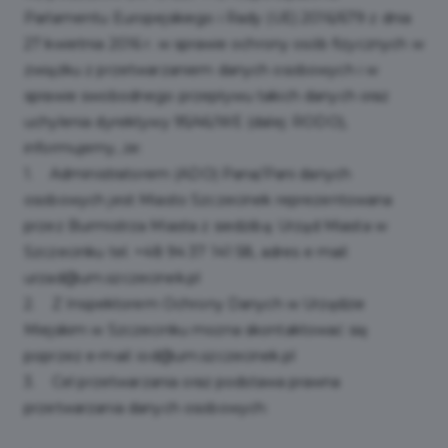
Parlamentu Europejskiego i Rady (UE) 2016/679 z dnia
27 kwietnia 2016 r. w sprawie ochrony osób fizycznych w
związku z przetwarzaniem danych osobowych i w
sprawie swobodnego przepływu takich danych oraz
uchylenia dyrektywy 95/46/WE (dalej: RODO),
informujemy, że:
1. Administratorem (ADO) Pana/Pani danych
osobowych jest Miasto Szczecinek reprezentowana
przez Burmistrza Miasta z siedzibą: Urząd Miasta w
Szczecinku tel. +48 94 37 141 58, adres e mail:
urzad@um.szczecinek.pl
2. Z Inspektorem Ochrony Danych w Urzędzie
Miejskim w Szczecinku można skontaktować się
poprzez e-mail: iod@um.szczecinek.pl
3. Cel przetwarzania oraz podstawa prawna
przetwarzania danych osobowych: