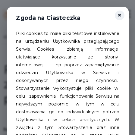
×
Zaloguj
Otwór
Zgoda na Ciasteczka
Pliki cookies to małe pliki tekstowe instalowane
Home
Zostań partnerem
na urządzeniu Użytkownika przeglądającego
Serwis. Cookies zbierają informacje
ułatwiające korzystanie ze strony
internetowej – np. poprzez zapamiętywanie
Formularz
odwiedzin Użytkownika w Serwisie i
zgłoszenia
dokonywanych przez niego czynności.
Stowarzyszenie wykorzystuje pliki cookie w
przedsiębiorcy
celu zapewnienia funkcjonowania Serwisu na
najwyższym poziomie, w tym w celu
dostosowania go do indywidualnych potrzeb
Użytkownika i w celach analitycznych. W
związku z tym Stowarzyszenie oraz inne
Formularz zgłoszenia firmy do Bazy Przedsiębiorców