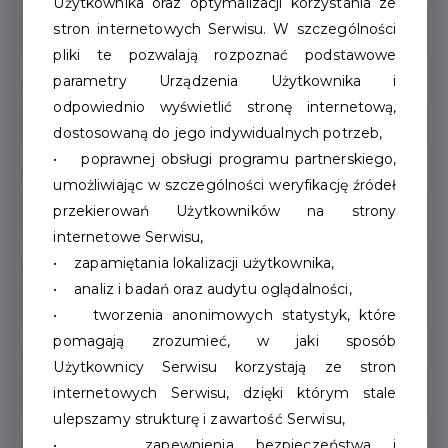
Użytkownika oraz optymalizacji korzystania ze
stron internetowych Serwisu. W szczególności
pliki te pozwalają rozpoznać podstawowe
parametry Urządzenia Użytkownika i
Adres e-mail
(opcjonalnie)
odpowiednio wyświetlić stronę internetową,
dostosowaną do jego indywidualnych potrzeb,
• poprawnej obsługi programu partnerskiego,
Strona www
(opcjonalnie)
umożliwiając w szczególności weryfikację źródeł
przekierowań Użytkowników na strony
internetowe Serwisu,
• zapamiętania lokalizacji użytkownika,
Link do YouTube
(opcjonalnie)
• analiz i badań oraz audytu oglądalności,
• tworzenia anonimowych statystyk, które
pomagają zrozumieć, w jaki sposób
Link do facebooka
(opcjonalnie)
Użytkownicy Serwisu korzystają ze stron
internetowych Serwisu, dzięki którym stale
ulepszamy strukturę i zawartość Serwisu,
• zapewnienia bezpieczeństwa i
Link do instagrama
(opcjonalnie)