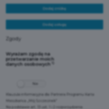
Dodaj zniżkę
Dodaj usługę
Zgody
Wyrażam zgodę na
przetwarzanie moich
1)
danych osobowych
Nie
Klauzula informacyjna dla Partnera Programu Karta
Mieszkańca „Mój Szczecinek”
Na podstawie art. 13 ust. 1 i 2 rozporządzenia