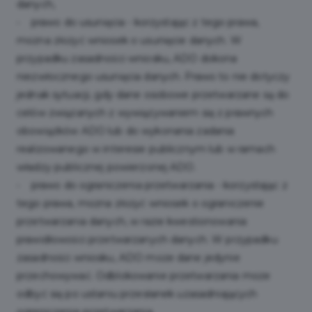
danych,
• prawo do usunięcia - korzystając z tego prawa,
można złożyć wniosek o usunięcie danych. W
przypadku zasadności wniosku, ADO dokona
niezwłocznego usunięcia danych. Prawo to nie dotyczy
jednak sytuacji, gdy dane osobowe przetwarzane są do
celów związanych z wywiązywaniem się z prawnych
obowiązków ADO lub do wykonania zadania
realizowanego w interesie publicznym lub w ramach
władzy publicznej powierzonej ADO.
• prawo do ograniczenia przetwarzania - korzystając z
tego prawa, można złożyć wniosek o ograniczenie
przetwarzania danych, w razie kwestionowania
prawidłowości przetwarzanych danych. W przypadku
zasadności wniosku, ADO może dane jedynie
przechowywać. Odblokowanie przetwarzania może
odbyć się po ustaniu przesłanek uzasadniających