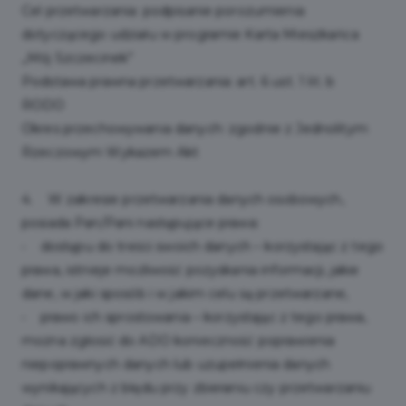
Cel przetwarzania: podpisanie porozumienia
dotyczącego udziału w programie Karta Mieszkańca
„Mój Szczecinek”
Podstawa prawna przetwarzania: art. 6 ust. 1 lit. b
RODO
Okres przechowywania danych: zgodnie z Jednolitym
Rzeczowym Wykazem Akt
4. W zakresie przetwarzania danych osobowych,
posiada Pan/Pani następujące prawa:
• dostępu do treści swoich danych – korzystając z tego
prawa, istnieje możliwość pozyskania informacji, jakie
dane, w jaki sposób i w jakim celu są przetwarzane,
• prawo ich sprostowania – korzystając z tego prawa,
można zgłosić do ADO konieczność poprawienia
niepoprawnych danych lub uzupełnienia danych
wynikających z błędu przy zbieraniu czy przetwarzaniu