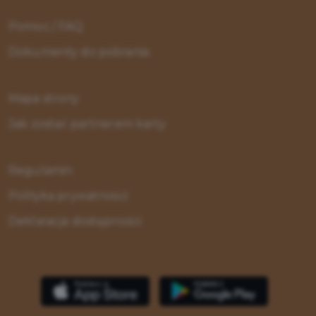
Pomoc / FAQ
Dokumenty do pobrania
Mapa strony
Jak zostać partnerem karty
Regulamin
Polityka prywatności
Deklaracja dostępności