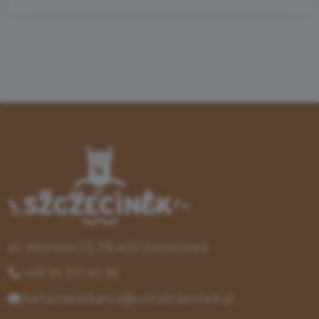
pl. Wolności 13, 78-400 Szczecinek
+48 94 371 40 96
karta.mieszkanca@um.szczecinek.pl