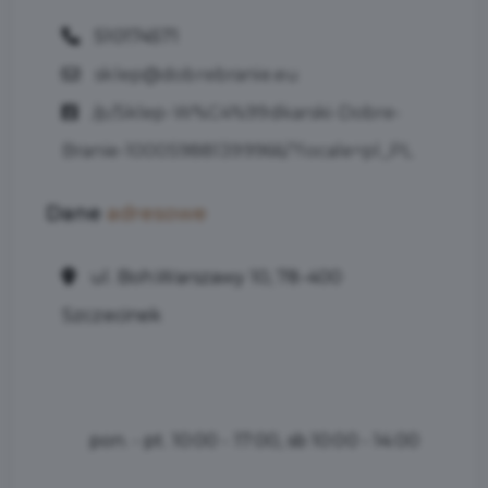
510174571
sklep@dobrebranie.eu
/p/Sklep-W%C4%99dkarski-Dobre-
Branie-100059881399966/?locale=pl_PL
Dane
adresowe
ul. Boh.Warszawy 10, 78-400
Szczecinek
pon. - pt. 10:00 - 17:00, sb 10:00 - 14:00