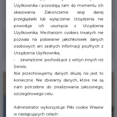
zniżka na cały asortyment wędkarski -
Użytkownika i pozostają tam do momentu ich
Pakiet Mieszkańca
skasowania. Zakończenie sesji danej
przeglądarki lub wyłączenie Urządzenia nie
powoduje ich usunięcia z Urządzenia
Użytkownika. Mechanizm cookies trwałych nie
Artykuły wędkarskie: zanęty, kołowrotki, żyłki, plecionki,
pozwala na pobieranie jakichkolwiek danych
wędki i inne akcesoria wędkarskie oraz odzież wędkarska.
osobowych ani żadnych informacji poufnych z
Dodatkowo oferujemy usługę ksero i wydruk
Urządzenia Użytkownika,
dokumentów.
• zewnętrzne: pochodzące z witryn innych niż
Serwis.
Nie przechowujemy danych dłużej niż jest to
konieczne. Nie zbieramy danych, które nie są
nam potrzebne do zrealizowania założonego,
szczegółowego celu.
Administrator wykorzystuje Pliki cookie Własne
w następujących celach: