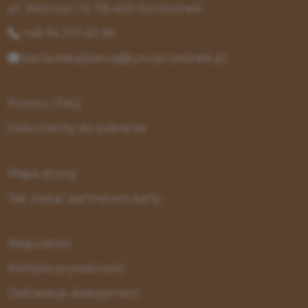
pl. Wolności 13, 78-400 Szczecinek
+48 94 371 40 96
karta.mieszkanca@um.szczecinek.pl
Pomoc / FAQ
Dokumenty do pobrania
Mapa strony
Jak zostać partnerem karty
Regulamin
Polityka prywatności
Deklaracja dostępności