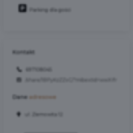
Parking dla gości
Kontakt
697108045
/share/1BPyKzZZxC/?mibextid=wwXIfr
Dane
adresowe
ul. Ziemowita 12