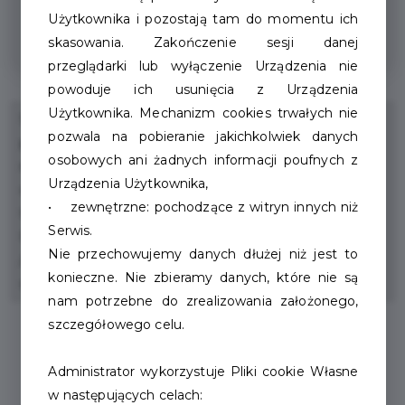
Zabiegi kosmetyczne na twarz - Pakiet
Użytkownika i pozostają tam do momentu ich
Seniora
skasowania. Zakończenie sesji danej
przeglądarki lub wyłączenie Urządzenia nie
powoduje ich usunięcia z Urządzenia
Użytkownika. Mechanizm cookies trwałych nie
SANTE CLUB to miejsce, w którym zdrowie, uroda i
pozwala na pobieranie jakichkolwiek danych
przyjemność 👱‍♀️łączą się harmonijnie dając uczucie
osobowych ani żadnych informacji poufnych z
relaksu i wyciszenia. W kameralnej atmosferze zadbamy
Urządzenia Użytkownika,
o Twoją urodę. Wykonasz tu : Zabiegi pielęgnacyjne
• zewnętrzne: pochodzące z witryn innych niż
twarzy, kwasy itp Hennę , Laminacje brwi i rzęs ,
Serwis.
Przedłużania rzęs , Woskowanie Manicure klasyczny
Nie przechowujemy danych dłużej niż jest to
/hybryda /żel Pedicure Zabiegi pielęgnacyjne na dłonie i
konieczne. Nie zbieramy danych, które nie są
stopy Przekłuwanie uszu.
nam potrzebne do zrealizowania założonego,
szczegółowego celu.
Administrator wykorzystuje Pliki cookie Własne
w następujących celach: