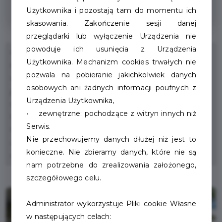
w czwartki bilet do kina za 12 zł
Użytkownika i pozostają tam do momentu ich
skasowania. Zakończenie sesji danej
przeglądarki lub wyłączenie Urządzenia nie
powoduje ich usunięcia z Urządzenia
Kino „Wolność", z amfiteatralną widownią liczącą 297
Użytkownika. Mechanizm cookies trwałych nie
miejsc, wyposażone jest w najnowocześniejszy system
pozwala na pobieranie jakichkolwiek danych
wyświetlania filmów, gwarantujący widzom najwyższą
osobowych ani żadnych informacji poufnych z
jakość dźwięku i obrazu. Znajdująca się w kinie scena
Urządzenia Użytkownika,
wykorzystywana jest przez odwiedzające Szczecinek
• zewnętrzne: pochodzące z witryn innych niż
teatry, kabarety, zespoły muzyczne i wokalistów.
Serwis.
Odbywają się tutaj również liczne imprezy organizowane
Nie przechowujemy danych dłużej niż jest to
zarówno przez instytucje samorządowe, jak i
konieczne. Nie zbieramy danych, które nie są
organizacje pozarządowe.
nam potrzebne do zrealizowania założonego,
szczegółowego celu.
Administrator wykorzystuje Pliki cookie Własne
w następujących celach: