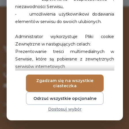
niezawodności Serwisu,
• umożliwienia użytkownikowi dodawania
elementów serwisu do swoich ulubionych.
Administrator wykorzystuje Pliki cookie
Zewnętrzne w następujących celach:
Prezentowanie treści multimedialnych w
Serwisie, które są pobierane z zewnętrznych
pl. Wolności 13, 78-400 Szczecinek
serwisów internetowych
• www.youtube.com (administrator plików
+48 94 371 40 96
Zgadzam się na wszystkie
cookie: Google Inc. z siedzibą w USA).
karta.mieszkanca@um.szczecinek.pl
ciasteczka
Zbieranie ogólnych i anonimowych danych
Odrzuć wszystkie opcjonalne
statycznych za pośrednictwem narzędzia
Pomoc / FAQ
Dostosuj wybór
analitycznego
Dokumenty do pobrania
Google Analytics (administrator plików cookie:
Google Inc. z siedzibą w USA).