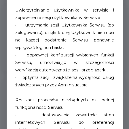
Uwierzytelnianie użytkownika w serwisie i
Udogodnienia
zapewnienie sesji użytkownika w Serwisie
• utrzymania sesji Użytkownika Serwisu (po
zalogowaniu), dzięki której Użytkownik nie musi
Parking dla gości
na każdej podstronie Serwisu ponownie
wpisywać loginu i hasła,
Dostosowany
• poprawnej konfiguracji wybranych funkcji
Serwisu, umożliwiając w szczególności
weryfikację autentyczności sesji przeglądarki,
• optymalizacji i zwiększenia wydajności usług
świadczonych przez Administratora.
Kontakt
Realizacji procesów niezbędnych dla pełnej
funkcjonalności Serwisu
+48 94 712 83 01
• dostosowania zawartości stron
kino@sapik.pl
internetowych Serwisu do preferencji
/KinoWolnoscSzczecinek