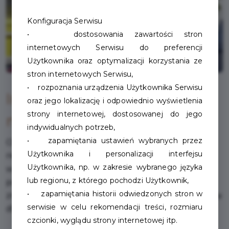
Konfiguracja Serwisu
• dostosowania zawartości stron
internetowych Serwisu do preferencji
Użytkownika oraz optymalizacji korzystania ze
stron internetowych Serwisu,
• rozpoznania urządzenia Użytkownika Serwisu
Informacje dla osób z
oraz jego lokalizację i odpowiednio wyświetlenia
strony internetowej, dostosowanej do jego
niepełnosprawnościami
indywidualnych potrzeb,
• zapamiętania ustawień wybranych przez
Obiekt jest dostosowany do osób z
Użytkownika i personalizacji interfejsu
niepełnosprawnościami: wejście do budynku oraz
Użytkownika, np. w zakresie wybranego języka
wszystkie najważniejsze punkty znajdują się na
lub regionu, z którego pochodzi Użytkownik,
poziomie 0: kasa, szatnia, toalety.Na sali kinowej
• zapamiętania historii odwiedzonych stron w
znajdują się wydzielone miejsca dla wózków, toaleta
serwisie w celu rekomendacji treści, rozmiaru
dla osób z niepełnosprawnością.
czcionki, wyglądu strony internetowej itp.