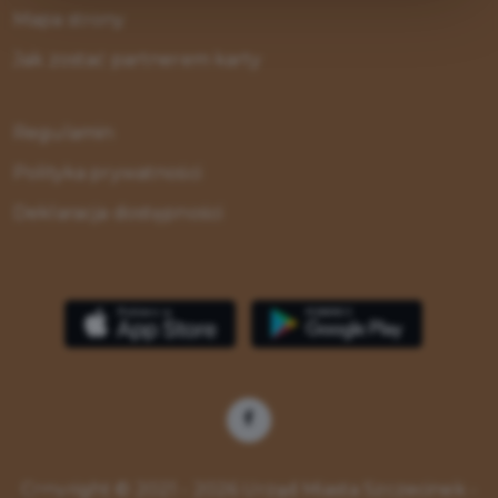
Mapa strony
Zabezpieczenie Serwisu przed nadużyciami ze
Jak zostać partnerem karty
strony botów
CAPTCHA (administrator plików cookie: Google
Regulamin
Inc. z siedzibą w USA).
Polityka prywatności
Szczegółowe informacje o plikach cookies
znajdziesz w Polityce prywatności
Deklaracja dostępności
Copyright © 2021 - 2026 Urząd Miasta Szczecinek -