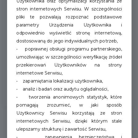
Użytkownika oraz optymalizacji korzystania ze
stron internetowych Serwisu. W szczególności
pliki te pozwalają rozpoznać podstawowe
Dane
adresowe
parametry Urządzenia Użytkownika i
odpowiednio wyświetlić stronę internetową,
ul. Wyszyńskiego 65, 78-400
dostosowaną do jego indywidualnych potrzeb,
Szczecinek
• poprawnej obsługi programu partnerskiego,
umożliwiając w szczególności weryfikację źródeł
przekierowań Użytkowników na strony
NAWIGUJ Z GOOGLE
internetowe Serwisu,
• zapamiętania lokalizacji użytkownika,
codziennie od godziny 14:00
• analiz i badań oraz audytu oglądalności,
• tworzenia anonimowych statystyk, które
pomagają zrozumieć, w jaki sposób
Użytkownicy Serwisu korzystają ze stron
internetowych Serwisu, dzięki którym stale
ulepszamy strukturę i zawartość Serwisu,
• zapewnienia bezpieczeństwa i