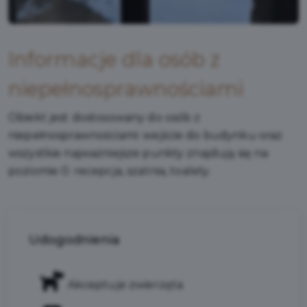
Informacje dla osób z
niepełnosprawnościami
Obiekt jest dostosowany do osób z
niepełnosprawnościami: wejście do budynku oraz
wszystkie najważniejsze punkty znajdują się na
poziomie 0: recepcja, szatnia, toalety.
Udogodnienia
Akceptuje zwierzęta