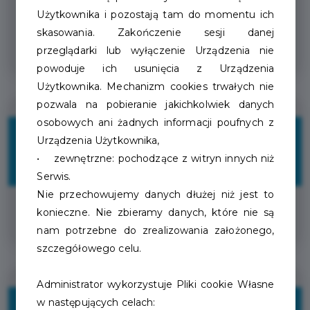
Organizacja przyjęcia
Użytkownika i pozostają tam do momentu ich
okolicznościowego, urodzin, rocznicy,
skasowania. Zakończenie sesji danej
stypy
przeglądarki lub wyłączenie Urządzenia nie
powoduje ich usunięcia z Urządzenia
Użytkownika. Mechanizm cookies trwałych nie
pozwala na pobieranie jakichkolwiek danych
osobowych ani żadnych informacji poufnych z
10%
Urządzenia Użytkownika,
• zewnętrzne: pochodzące z witryn innych niż
ZNIŻKI
Serwis.
Nie przechowujemy danych dłużej niż jest to
konieczne. Nie zbieramy danych, które nie są
Zniżka na całą ofertę gastronomiczną
nam potrzebne do zrealizowania założonego,
szczegółowego celu.
Administrator wykorzystuje Pliki cookie Własne
w następujących celach: