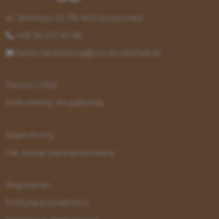
pl. Wolności 13, 78-400 Szczecinek
+48 94 371 40 96
karta.mieszkanca@um.szczecinek.pl
Pomoc / FAQ
Dokumenty do pobrania
Mapa strony
Jak zostać partnerem karty
Regulamin
Polityka prywatności