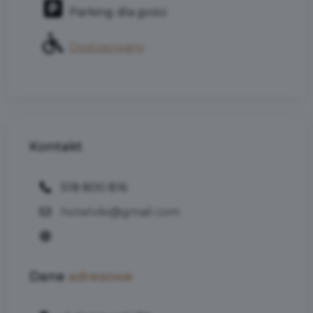
Parking dla gości
Dostosowany
Kontakt
518 800 816
hotelviki@gmail.com
Dane
adresowe