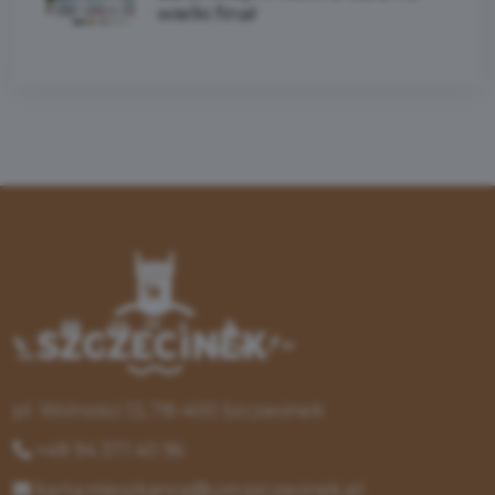
wielki finał
pl. Wolności 13, 78-400 Szczecinek
+48 94 371 40 96
karta.mieszkanca@um.szczecinek.pl