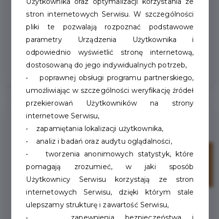
Użytkownika oraz optymalizacji korzystania ze
stron internetowych Serwisu. W szczególności
Dziś nieco smutny Historyczny Czwartek.
pliki te pozwalają rozpoznać podstawowe
Los przedwojennych pomników
parametry Urządzenia Użytkownika i
w Szczecinku bywał brutalny,...
odpowiednio wyświetlić stronę internetową,
dostosowaną do jego indywidualnych potrzeb,
• poprawnej obsługi programu partnerskiego,
umożliwiając w szczególności weryfikację źródeł
przekierowań Użytkowników na strony
internetowe Serwisu,
• zapamiętania lokalizacji użytkownika,
• analiz i badań oraz audytu oglądalności,
28
• tworzenia anonimowych statystyk, które
pomagają zrozumieć, w jaki sposób
paź
Użytkownicy Serwisu korzystają ze stron
internetowych Serwisu, dzięki którym stale
ulepszamy strukturę i zawartość Serwisu,
• zapewnienia bezpieczeństwa i