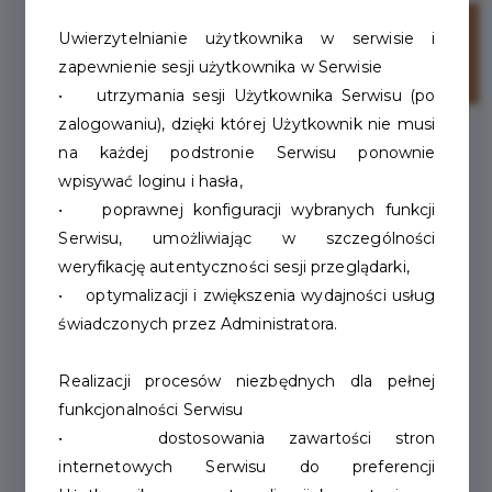
26
Uwierzytelnianie użytkownika w serwisie i
zapewnienie sesji użytkownika w Serwisie
lut
• utrzymania sesji Użytkownika Serwisu (po
zalogowaniu), dzięki której Użytkownik nie musi
na każdej podstronie Serwisu ponownie
wpisywać loginu i hasła,
• poprawnej konfiguracji wybranych funkcji
Serwisu, umożliwiając w szczególności
weryfikację autentyczności sesji przeglądarki,
• optymalizacji i zwiększenia wydajności usług
świadczonych przez Administratora.
Realizacji procesów niezbędnych dla pełnej
funkcjonalności Serwisu
Gimnazjalne pomniki.
• dostosowania zawartości stron
internetowych Serwisu do preferencji
Jeden skończył w rynsztoku