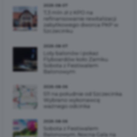
2026-08-07
7,3 mln zł z KPO na
refinansowanie rewitalizacji
zabytkowego dworca PKP w
Szczecinku
2026-08-07
Loty balonów i pokaz
Flyboardów koło Zamku.
Sobota z Festiwalem
Balonowym
2026-08-06
S11 na południe od Szczecinka.
Wybrano wykonawcę
ważnego odcinka
2026-08-06
Sobota z Festiwalem
Balonowym. Nocna Gala na