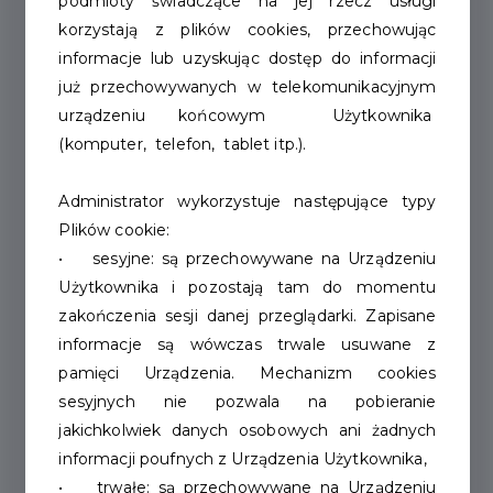
podmioty świadczące na jej rzecz usługi
korzystają z plików cookies, przechowując
informacje lub uzyskując dostęp do informacji
już przechowywanych w telekomunikacyjnym
urządzeniu końcowym Użytkownika
(komputer, telefon, tablet itp.).
Administrator wykorzystuje następujące typy
30 maja w Szczecinku
Plików cookie:
melomanów czeka
• sesyjne: są przechowywane na Urządzeniu
Użytkownika i pozostają tam do momentu
muzyczna uczta. Zagrają
zakończenia sesji danej przeglądarki. Zapisane
muzycy z dwóch szkół
informacje są wówczas trwale usuwane z
pamięci Urządzenia. Mechanizm cookies
Zbliża się kolejne duże wydarzenie
sesyjnych nie pozwala na pobieranie
kulturalne w Szczecinku. W sobotę, 30
jakichkolwiek danych osobowych ani żadnych
maja, przed szczecineckim ratuszem...
informacji poufnych z Urządzenia Użytkownika,
• trwałe: są przechowywane na Urządzeniu