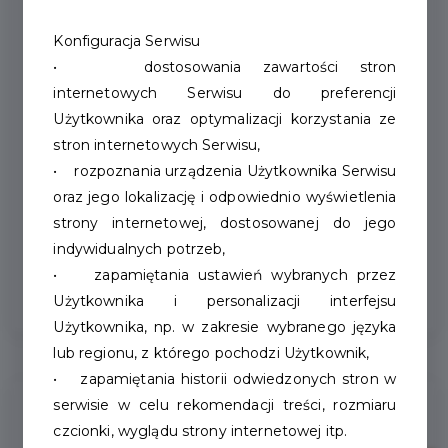
Konfiguracja Serwisu
• dostosowania zawartości stron
internetowych Serwisu do preferencji
Mieszkania na wynajem -
Użytkownika oraz optymalizacji korzystania ze
nabór wniosków
stron internetowych Serwisu,
• rozpoznania urządzenia Użytkownika Serwisu
oraz jego lokalizację i odpowiednio wyświetlenia
Zakład Gospodarki Mieszkaniowej
strony internetowej, dostosowanej do jego
Towarzystwo Budownictwa Społecznego
indywidualnych potrzeb,
Sp. z o. o. w Szczecinku informuje,...
• zapamiętania ustawień wybranych przez
Użytkownika i personalizacji interfejsu
Użytkownika, np. w zakresie wybranego języka
lub regionu, z którego pochodzi Użytkownik,
• zapamiętania historii odwiedzonych stron w
serwisie w celu rekomendacji treści, rozmiaru
czcionki, wyglądu strony internetowej itp.