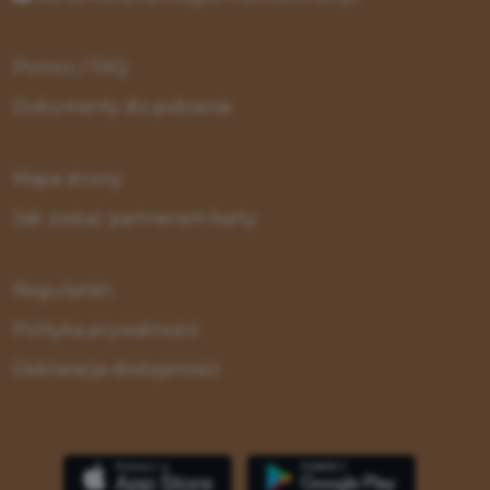
Pomoc / FAQ
Dokumenty do pobrania
Mapa strony
Jak zostać partnerem karty
Regulamin
Polityka prywatności
Deklaracja dostępności