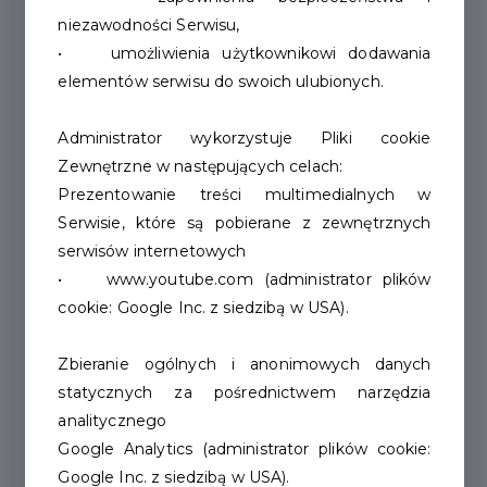
niezawodności Serwisu,
• umożliwienia użytkownikowi dodawania
elementów serwisu do swoich ulubionych.
Administrator wykorzystuje Pliki cookie
Zewnętrzne w następujących celach:
Prezentowanie treści multimedialnych w
Serwisie, które są pobierane z zewnętrznych
Znamy zwycięzców
serwisów internetowych
• www.youtube.com (administrator plików
tegorocznej edycji Budżetu
cookie: Google Inc. z siedzibą w USA).
Obywatelskiego Szczecinka
Zbieranie ogólnych i anonimowych danych
statycznych za pośrednictwem narzędzia
Znamy zwycięzców tegorocznej edycji
analitycznego
Budżetu Obywatelskiego Szczecinka. W
Google Analytics (administrator plików cookie:
internetowym...
Google Inc. z siedzibą w USA).