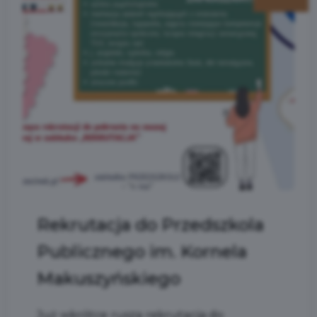
Rekrutacja do Przedszkola
Publicznego im. Kornela
Makuszyńskiego
Już wkrótce rusza rekrutacja do