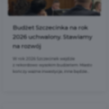
Budżet Szczecinka na rok
2026 uchwalony. Stawiamy
na rozwój
W rok 2026 Szczecinek wejdzie
z rekordowo wysokim budżetem. Miasto
kończy ważne inwestycje, inne będzie...