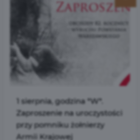
1 sierpnia, godzina "W".
Zaproszenie na uroczystości
przy pomniku żołnierzy
Armii Krajowej