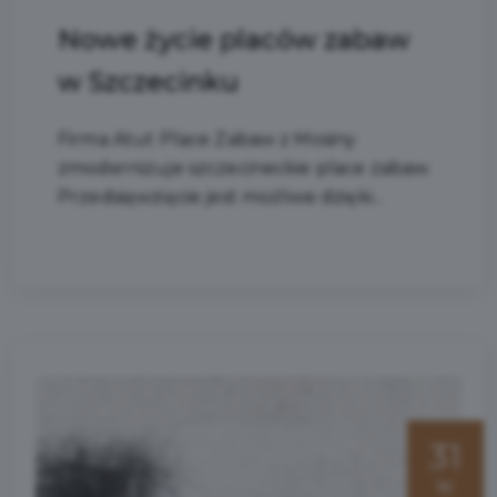
Nowe życie placów zabaw
w Szczecinku
Firma Atut Place Zabaw z Mosiny
zmodernizuje szczecineckie place zabaw.
Przedsięwzięcie jest możliwe dzięki...
31
lip