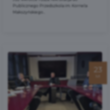
Publicznego Przedszkola im. Kornela
Makszyńskiego...
23
lut