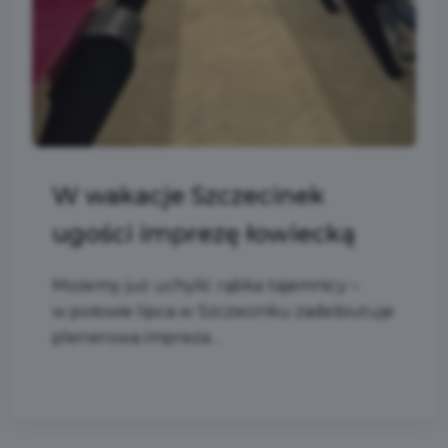
W wakacje Szczecinek
ugości imprezę łowiecką
Możemy już uchylić rąbka tajemnicy –
w połowie lipca w Szczecinku zadebiutuje
plenerowa impreza...