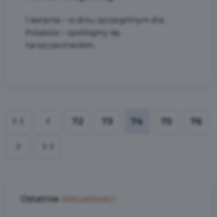
1 sierpnia – w dniu szczególnym dla
Polaków – spotkajmy się
na szczecineckim...
72
73
74
75
76
Ostatnie
Aktualności