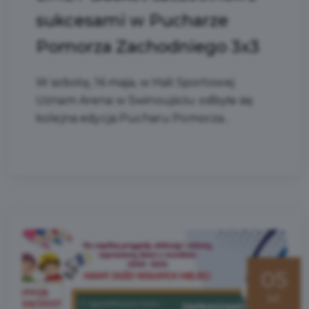
sukcesami w Pucharze
Pomorza Zachodniego 3x3
W sobotę, 16 maja, w Hali Sportowej
Uznam Arena w Świnoujściu odbyła się
kolejna edycja Pucharu Pomorza...
05
lut