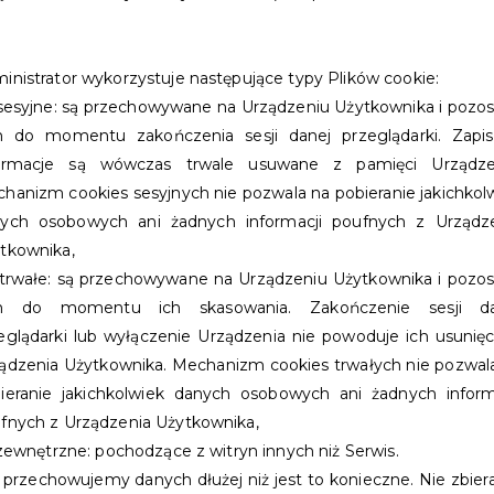
inistrator wykorzystuje następujące typy Plików cookie:
esyjne: są przechowywane na Urządzeniu Użytkownika i pozos
 do momentu zakończenia sesji danej przeglądarki. Zapi
ormacje są wówczas trwale usuwane z pamięci Urządze
hanizm cookies sesyjnych nie pozwala na pobieranie jakichkol
ych osobowych ani żadnych informacji poufnych z Urządz
tkownika,
rwałe: są przechowywane na Urządzeniu Użytkownika i pozos
m do momentu ich skasowania. Zakończenie sesji da
eglądarki lub wyłączenie Urządzenia nie powoduje ich usunięc
NIA KARTA MÓJ
ądzenia Użytkownika. Mechanizm cookies trwałych nie pozwal
ieranie jakichkolwiek danych osobowych ani żadnych inform
fnych z Urządzenia Użytkownika,
ewnętrzne: pochodzące z witryn innych niż Serwis.
 na przykład.:
 przechowujemy danych dłużej niż jest to konieczne. Nie zbie
erów Programu,