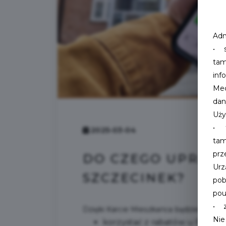
Adm
• s
tam
inf
Mec
dan
Uży
• t
2025-03-04
ta
prz
DO CZEGO UPRAW
Urz
SZCZECINEK?
pob
pou
• z
Dzięki Karcie Mieszkańca będziesz mógł
Nie
korzystać z rabatów u Partn