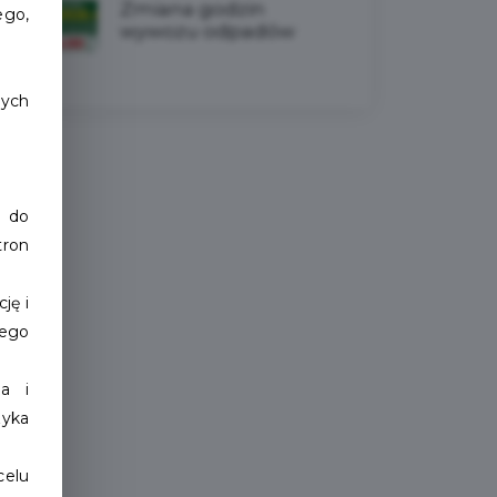
Zmiana godzin
ego,
wywozu odpadów
cych
 do
tron
ję i
jego
a i
zyka
celu