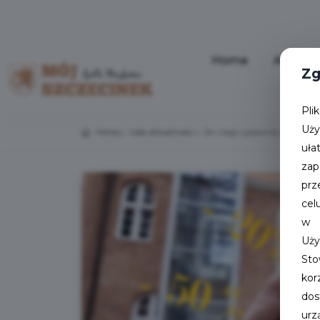
Home
Aktualn
Zg
Pli
Uży
Home
Lista aktualności
Do czego uprawnia Karta Mój
uła
zap
prz
cel
w 
Uż
Sto
kor
dos
urz