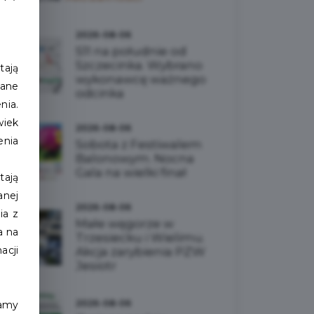
2026-08-06
S11 na południe od
Szczecinka. Wybrano
tają
wykonawcę ważnego
sane
odcinka
nia.
wiek
2026-08-06
enia
Sobota z Festiwalem
Balonowym. Nocna
Gala na wielki finał
tają
nej
2026-08-06
ia z
Małe węgorze w
a na
Trzesiecku i Wielimu.
acji
Akcja zarybienia PZW
Jesiotr
2026-08-06
ramy