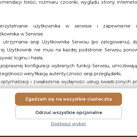
omendacji treści, rozmiaru czcionki, wyglądu strony internet
erzytelnianie użytkownika w serwisie i zapewnienie s
tkownika w Serwisie
trzymania sesji Użytkownika Serwisu (po zalogowaniu), dz
rej Użytkownik nie musi na każdej podstronie Serwisu pono
Pomoc / FAQ
Mapa strony
sywać loginu i hasła,
Dokumenty do
Jak zostać
oprawnej konfiguracji wybranych funkcji Serwisu, umożliwiaj
pobrania
partnerem karty
zególności weryfikację autentyczności sesji przeglądarki,
ptymalizacji i zwiększenia wydajności usług świadczonych p
inistratora.
Zgadzam się na wszystkie ciasteczka
lizacji procesów niezbędnych dla pełnej funkcjonalności Serwis
Odrzuć wszystkie opcjonalne
dostosowania zawartości stron internetowych Serwisu
ferencji Użytkownika oraz optymalizacji korzystania ze s
Dostosuj wybór
ernetowych Serwisu. W szczególności pliki te pozwalają rozpo