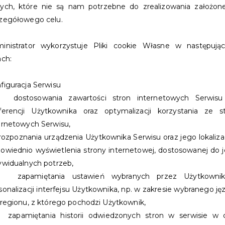
ych, które nie są nam potrzebne do zrealizowania założon
 miejskie z rabatem,
zegółowego celu.
jedzie autobus, sprawdzić harmonogram
licy, zgłosić awarię oraz wypożyczać i
inistrator wykorzystuje Pliki cookie Własne w następują
bliotece Publicznej
ach:
dobywać nagrody w konkursach
u roku, takich jak np. konkurs
figuracja Serwisu
dostosowania zawartości stron internetowych Serwisu
dżetu Obywatelskiego w wygodny i
ferencji Użytkownika oraz optymalizacji korzystania ze s
ernetowych Serwisu,
ozpoznania urządzenia Użytkownika Serwisu oraz jego lokalizac
ty Mieszkańca "Mój Szczecinek".
owiednio wyświetlenia strony internetowej, dostosowanej do 
ywidualnych potrzeb,
zapamiętania ustawień wybranych przez Użytkownik
sonalizacji interfejsu Użytkownika, np. w zakresie wybranego ję
 regionu, z którego pochodzi Użytkownik,
apamiętania historii odwiedzonych stron w serwisie w 