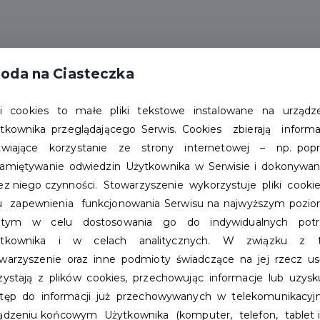
ości
Wydarzenia
Oferta
Zostań partnerem
oda na Ciasteczka
Punkty obsługi
Załóż konto
ki cookies to małe pliki tekstowe instalowane na urządz
tkownika przeglądającego Serwis. Cookies zbierają inform
 Szczecinek?
twiające korzystanie ze strony internetowej – np. pop
amiętywanie odwiedzin Użytkownika w Serwisie i dokonywa
ez niego czynności. Stowarzyszenie wykorzystuje pliki cook
u zapewnienia funkcjonowania Serwisu na najwyższym pozio
tym w celu dostosowania go do indywidualnych potr
ytkownika i w celach analitycznych. W związku z 
warzyszenie oraz inne podmioty świadczące na jej rzecz us
zystają z plików cookies, przechowując informacje lub uzysk
tęp do informacji już przechowywanych w telekomunikacy
ądzeniu końcowym Użytkownika (komputer, telefon, tablet it