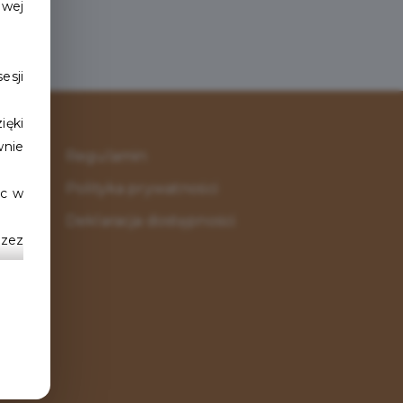
owej
esji
ięki
wnie
Regulamin
Polityka prywatności
ąc w
Deklaracja dostępności
rzez
u
 do
tron
znać