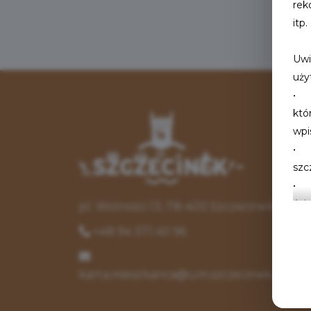
rek
itp.
Uwi
uży
• u
któ
wpi
• p
szc
• o
Adm
pl. Wolności 13, 78-400 Szczecinek
+48 94 371 40 96
Rea
• 
karta.mieszkanca@um.szczecinek.pl
pre
int