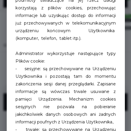
podmioty świadczące na jej rzecz usługi
korzystają z plików cookies, przechowując
informacje lub uzyskując dostęp do informacji
już przechowywanych w telekomunikacyjnym
urządzeniu końcowym Użytkownika
(komputer, telefon, tablet itp.).
Home
Oferty
Szczecinecka Wypożyczalnia Rowerów Miejskich
Administrator wykorzystuje następujące typy
Plików cookie:
• sesyjne: są przechowywane na Urządzeniu
Użytkownika i pozostają tam do momentu
zakończenia sesji danej przeglądarki. Zapisane
informacje są wówczas trwale usuwane z
pamięci Urządzenia. Mechanizm cookies
ZNIŻKI
sesyjnych nie pozwala na pobieranie
jakichkolwiek danych osobowych ani żadnych
informacji poufnych z Urządzenia Użytkownika,
Zniżka na wypożyczenie Roweru
• trwałe: są przechowywane na Urządzeniu