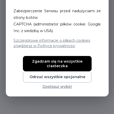
info@rowery.szczecinek.pl
Zabezpieczenie Serwisu przed nadużyciami ze
https://rowery.szczecinek.pl/
strony botów
CAPTCHA (administrator plików cookie: Google
/rowermiejskiszczecinek
Inc. z siedzibą w USA).
Dane
adresowe
Szczegółowe informacje o plikach cookies
znajdziesz w Polityce prywatności
ul. Cieślaka 4
Zgadzam się na wszystkie
ciasteczka
całodobowo
Odrzuć wszystkie opcjonalne
NAWIGUJ Z GOOGLE
Dostosuj wybór