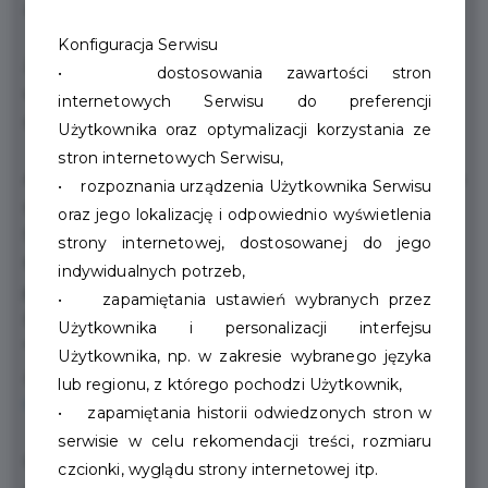
załatwiania codziennych spraw.
Konfiguracja Serwisu
Z Kartą Mieszkańca mogą Państwo korzystać z
• dostosowania zawartości stron
wypożyczalni rowerów miejskich w niższej cenie,
internetowych Serwisu do preferencji
szczegółowy cennik znajdą Państwo poniżej.
Użytkownika oraz optymalizacji korzystania ze
stron internetowych Serwisu,
Aby cieszyć się niższymi cenami należy zalogować się na
• rozpoznania urządzenia Użytkownika Serwisu
stronie
https://swrm.szczecinek.pl/
(nie w aplikacji
oraz jego lokalizację i odpowiednio wyświetlenia
SWMR) i w zakładce "Profil" dodać numer swojej Karty
strony internetowej, dostosowanej do jego
Mieszkańca (Karty mobilne mają 13 cyfr, Karty
indywidualnych potrzeb,
plastikowe 8 cyfr) oraz jej czterocyfrowy PIN.
• zapamiętania ustawień wybranych przez
PIN do Karty Mieszkańca znajdą Państwo w aplikacji
Użytkownika i personalizacji interfejsu
"Mój Szczecinek" po wejściu w MENU --> PROFIL lub po
Użytkownika, np. w zakresie wybranego języka
zalogowaniu się na swoje konto na stronie
lub regionu, z którego pochodzi Użytkownik,
https://karta.szczecinek.pl
także w zakładce "Profil".
• zapamiętania historii odwiedzonych stron w
serwisie w celu rekomendacji treści, rozmiaru
Operatorem systemu jest Komunikacja Miejska Sp. z
czcionki, wyglądu strony internetowej itp.