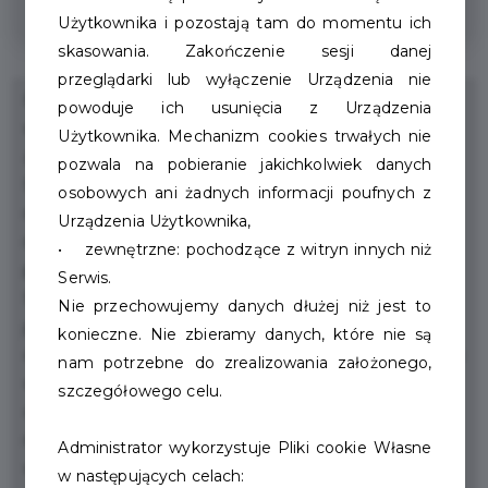
Miejskiego
Użytkownika i pozostają tam do momentu ich
skasowania. Zakończenie sesji danej
przeglądarki lub wyłączenie Urządzenia nie
Rower Miejski działa w Szczecinku od 2018 roku jako
powoduje ich usunięcia z Urządzenia
ważny środek intermodalnego transportu, który
Użytkownika. Mechanizm cookies trwałych nie
zintegrowaliśmy z dynamiczną informacją pasażerską.
pozwala na pobieranie jakichkolwiek danych
Szczecinecki Rower składa się obecnie z 30 stacji i 205
osobowych ani żadnych informacji poufnych z
rowerów (w tym 5 tandemów). To pierwszy taki system
Urządzenia Użytkownika,
rowerowy w Polsce, którego operatorem jest lokalne
• zewnętrzne: pochodzące z witryn innych niż
przedsiębiorstwo komunikacyjne - Komunikacja Miejska
Serwis.
Sp. z o.o. w Szczecinku. Na przestrzeni lat rower stał się
Nie przechowujemy danych dłużej niż jest to
jednocześnie uzupełnieniem i alternatywą w stosunku
konieczne. Nie zbieramy danych, które nie są
do tradycyjnych środków transportu. Wierzymy, że dzięki
nam potrzebne do zrealizowania założonego,
wprowadzeniu nowej aplikacji mobilnej, ekranów
szczegółowego celu.
dotykowych w stacjach i nowej wersji oprogramowania
roweru miejskiego mieszkańcy i turyści jeszcze chętniej
Administrator wykorzystuje Pliki cookie Własne
wybiorą go zarówno do celów rekreacyjnych jak i
w następujących celach: