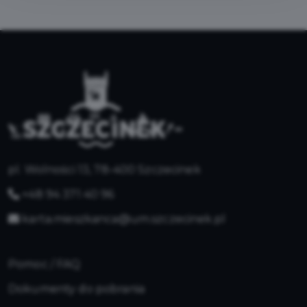
pl. Wolności 13, 78-400 Szczecinek
+48 94 371 40 96
karta.mieszkanca@um.szczecinek.pl
Pomoc / FAQ
Dokumenty do pobrania