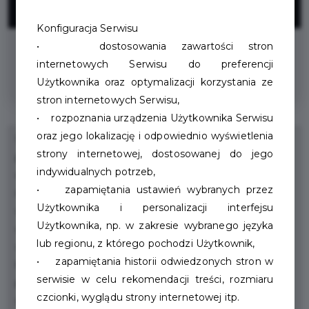
ZNIŻKI
Konfiguracja Serwisu
• dostosowania zawartości stron
Zniżka na wszystkie usługi - Pakiet
internetowych Serwisu do preferencji
Mieszkańca
Użytkownika oraz optymalizacji korzystania ze
stron internetowych Serwisu,
• rozpoznania urządzenia Użytkownika Serwisu
oraz jego lokalizację i odpowiednio wyświetlenia
Studio Urody Miracle Paulina Wajda to miejsce gdzie
strony internetowej, dostosowanej do jego
panuje spokój i harmonia a marzenia o pięknym
indywidualnych potrzeb,
wyglądzie i dobrym samopoczuciu stają się
• zapamiętania ustawień wybranych przez
rzeczywistością. Kompleksowe usługi i ich szeroki
Użytkownika i personalizacji interfejsu
wachlarz!!! W Studio Urody Miracle zadbamy oczywiście
Użytkownika, np. w zakresie wybranego języka
o włosy, ich kolor cięcie, oraz kondycję. Keratynowe
lub regionu, z którego pochodzi Użytkownik,
wygładzanie, trwałe prostowanie, sauna, a może
• zapamiętania historii odwiedzonych stron w
luksusowy zabieg Moroccanoil odpowiednio dobrany dla
serwisie w celu rekomendacji treści, rozmiaru
potrzeb włosów klientek. U nas można zaoszczędzić
czcionki, wyglądu strony internetowej itp.
swój czas wykonując w tym samym miejscu pielęgnacje