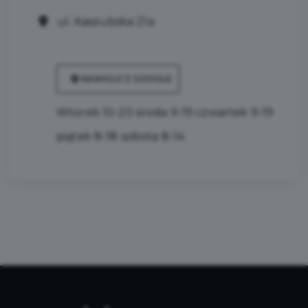
ul. Kaszubska 21a
NAWIGUJ Z GOOGLE
Wtorek 10-20 środa 9-19 czwartek 9-19
piątek 8-18 sobota 8-14