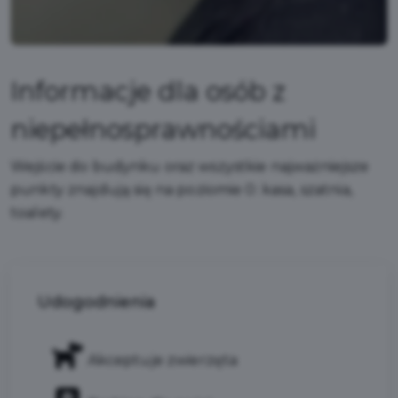
Informacje dla osób z
niepełnosprawnościami
Wejście do budynku oraz wszystkie najważniejsze
punkty znajdują się na poziomie 0: kasa, szatnia,
toalety.
Udogodnienia
Akceptuje zwierzęta