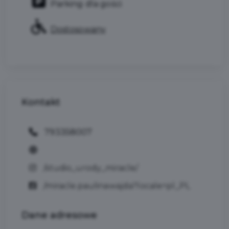
Parking dla gości
Dostosowany
Kontakt
793358007
/studio_urody_miracle/
/miracle.paulinawajda?locale=pl_PL
Dane
adresowe