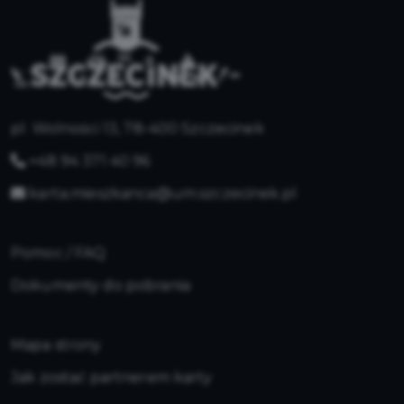
pl. Wolności 13, 78-400 Szczecinek
+48 94 371 40 96
karta.mieszkanca@um.szczecinek.pl
Pomoc / FAQ
Dokumenty do pobrania
Mapa strony
Jak zostać partnerem karty