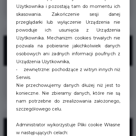
Zniżka na wszystkie usługi dla uczniów
Użytkownika i pozostają tam do momentu ich
skasowania. Zakończenie sesji danej
przeglądarki lub wyłączenie Urządzenia nie
powoduje ich usunięcia z Urządzenia
Użytkownika. Mechanizm cookies trwałych nie
20%
pozwala na pobieranie jakichkolwiek danych
osobowych ani żadnych informacji poufnych z
ZNIŻKI
Urządzenia Użytkownika,
• zewnętrzne: pochodzące z witryn innych niż
Serwis.
Znizka na wszystkie usługi - Pakiet
Nie przechowujemy danych dłużej niż jest to
Seniora
konieczne. Nie zbieramy danych, które nie są
nam potrzebne do zrealizowania założonego,
szczegółowego celu.
10%
Administrator wykorzystuje Pliki cookie Własne
w następujących celach: