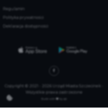
Regulamin
Polityka prywatności
Deklaracja dostępności
Copyright © 2021 - 2026 Urząd Miasta Szczecinek -
Wszystkie prawa zastrzeżone
Build with
by qb