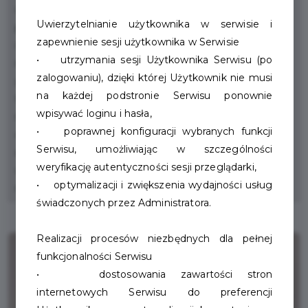
i stylizacje paznokci, henna i regulacja brwi,
Uwierzytelnianie użytkownika w serwisie i
profesjonalna stylizacja włosów, makijaż okolicznościowy
zapewnienie sesji użytkownika w Serwisie
i ślubny.. Ekskluzywne zabiegi na twarz szyję i dekolt z
• utrzymania sesji Użytkownika Serwisu (po
relaksacyjnym masażem, Posiadamy również szeroką
zalogowaniu), dzięki której Użytkownik nie musi
game produktów sprzedażowych takich jak Goldwell,
na każdej podstronie Serwisu ponownie
Moroccanoil, Mediderma, Golden Rose są to jedne z
wpisywać loginu i hasła,
najlepszych światowych marek, uwielbiane przez
• poprawnej konfiguracji wybranych funkcji
celebrytki oraz wykorzystywane na najważniejszych
Serwisu, umożliwiając w szczególności
światowych eventach przez najlepszych stylistów i
weryfikację autentyczności sesji przeglądarki,
wizażystów.. . A to jeszcze nie koniec, chcemy by te
• optymalizacji i zwiększenia wydajności usług
miejsce rozwijało się tak samo jak dotychczas!
świadczonych przez Administratora.
Realizacji procesów niezbędnych dla pełnej
funkcjonalności Serwisu
• dostosowania zawartości stron
internetowych Serwisu do preferencji