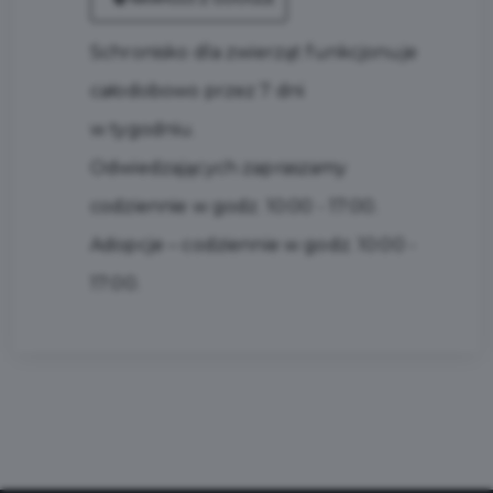
Schronisko dla zwierząt funkcjonuje
całodobowo przez 7 dni
w tygodniu.
Odwiedzających zapraszamy
codziennie w godz. 10:00 - 17:00.
Adopcje – codziennie w godz. 10:00 -
17:00.