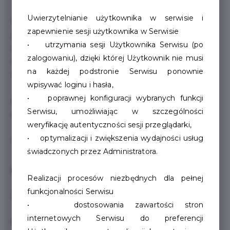
Uwierzytelnianie użytkownika w serwisie i
Nasze schronisko opiekuje się także kotami wolno
zapewnienie sesji użytkownika w Serwisie
żyjącymi z terenu miasta. Jeden raz w miesiącu
• utrzymania sesji Użytkownika Serwisu (po
wydajemy karmę „na kocie gniazda” dla opiekunów
zalogowaniu), dzięki której Użytkownik nie musi
dokarmiających bezdomne koty. Karma wydawana jest
na każdej podstronie Serwisu ponownie
w ostatnim tygodniu miesiąca od 10 do 15.
wpisywać loginu i hasła,
• poprawnej konfiguracji wybranych funkcji
Finansowego wsparcia można dokonać poprzez wpłaty
Serwisu, umożliwiając w szczególności
dobrowolne na numer konta
weryfikację autentyczności sesji przeglądarki,
• optymalizacji i zwiększenia wydajności usług
75 1240 3679 1111 0010 2620 8340
świadczonych przez Administratora.
jak również
Realizacji procesów niezbędnych dla pełnej
funkcjonalności Serwisu
29 1240 3679 1111 0000 4354 5818
• dostosowania zawartości stron
internetowych Serwisu do preferencji
lub też na miejscu w siedzibie schroniska.