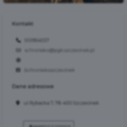
Kontakt
510954037
schronisko@pgk.szczecinek.pl
/schroniskoszczecinek
Dane
adresowe
ul.Rybacka 7, 78-400 Szczecinek
NAWIGUJ Z GOOGLE