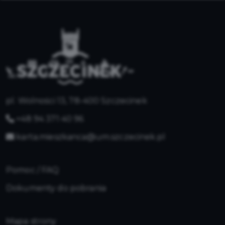
pl. Wolności 13, 78-400 Szczecinek
+48 94 371 40 96
karta.mieszkanca@um.szczecinek.pl
Pomoc / FAQ
Dokumenty do pobrania
Mapa strony