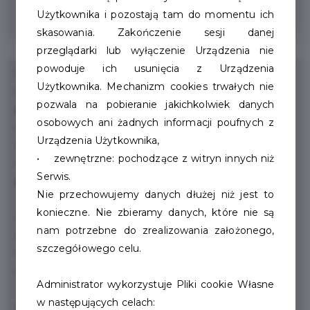
Zniżka na adopcję psa lub kota
Użytkownika i pozostają tam do momentu ich
skasowania. Zakończenie sesji danej
przeglądarki lub wyłączenie Urządzenia nie
powoduje ich usunięcia z Urządzenia
Schronisko dla zwierząt w Szczecinku powstało w lipcu
Użytkownika. Mechanizm cookies trwałych nie
2009 roku. Utrzymywane jest z dopłat przyznawanych
pozwala na pobieranie jakichkolwiek danych
przez Urząd Miasta Szczecinek. Każdego dnia trafia do
osobowych ani żadnych informacji poufnych z
schroniska wiele nowych, porzuconych zwierzaków.
Urządzenia Użytkownika,
Każde z nich rozpaczliwie czeka na nowy dom. Jeżeli
• zewnętrzne: pochodzące z witryn innych niż
chcesz i możesz
Serwis.
pomóc, prosimy o kontakt.
Nie przechowujemy danych dłużej niż jest to
konieczne. Nie zbieramy danych, które nie są
Adopcje w schronisku dokonywane są codziennie w
nam potrzebne do zrealizowania założonego,
godz. 10:00 – 17:00.
szczegółowego celu.
Osoba chętna do zaadoptowania zwierzęcia ma
obowiązek wypełnić ankietę przedadopcyjną.
Administrator wykorzystuje Pliki cookie Własne
w następujących celach:
Decydując się dać nowy dom zwierzęciu podpisuje się