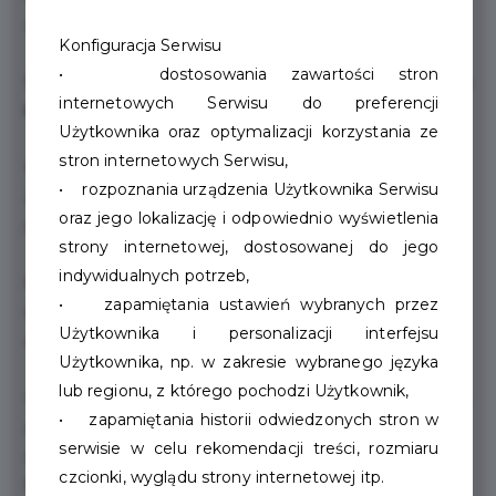
zobowiązanie adopcyjne dostępne na stronie schroniska.
Konfiguracja Serwisu
• dostosowania zawartości stron
Schronisko dla zwierząt jest pod zarządem Spółki PGK, a
internetowych Serwisu do preferencji
kieruje nim Pani Monika Smolińska.
Użytkownika oraz optymalizacji korzystania ze
stron internetowych Serwisu,
W schronisku pracuje ośmiu pielęgniarzy zwierząt.
• rozpoznania urządzenia Użytkownika Serwisu
Zwierzęta są objęte opieką weterynaryjną, którą
oraz jego lokalizację i odpowiednio wyświetlenia
sprawuje lek. Wet. Hubert Nawrocki.
strony internetowej, dostosowanej do jego
indywidualnych potrzeb,
Nieocenioną pomocą w opiekowaniu się zwierzętami
• zapamiętania ustawień wybranych przez
stanowią wolontariusze. Pomagają przy sprzątaniu,
Użytkownika i personalizacji interfejsu
czeszą i wyprowadzają psy na spacer.
Użytkownika, np. w zakresie wybranego języka
lub regionu, z którego pochodzi Użytkownik,
Ułatwiają zwierzakom przyszłą adopcję i budują od nowa
• zapamiętania historii odwiedzonych stron w
zaufanie zwierzaków do ludzi. Dziękując za pomoc,
serwisie w celu rekomendacji treści, rozmiaru
zachęcamy wszystkich miłośników zwierząt, do takiej
czcionki, wyglądu strony internetowej itp.
formy opieki nad zwierzętami.