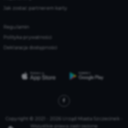
Jak zostać partnerem karty
Regulamin
Polityka prywatności
Deklaracja dostępności
Copyright © 2021 - 2026 Urząd Miasta Szczecinek -
Wszystkie prawa zastrzeżone