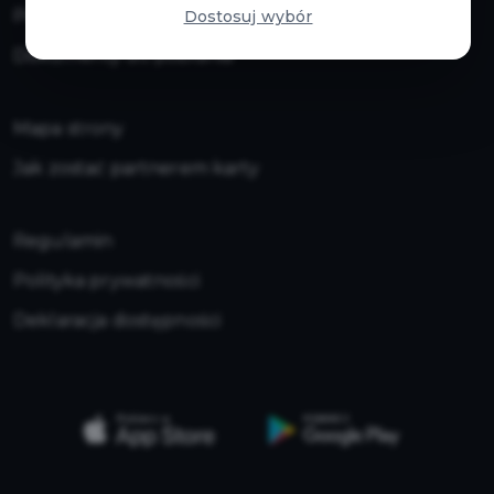
Pomoc / FAQ
Dostosuj wybór
Zabezpieczenie Serwisu przed nadużyciami ze
Dokumenty do pobrania
strony botów
CAPTCHA (administrator plików cookie: Google
Mapa strony
Inc. z siedzibą w USA).
Jak zostać partnerem karty
Szczegółowe informacje o plikach cookies
znajdziesz w Polityce prywatności
Regulamin
Polityka prywatności
Deklaracja dostępności