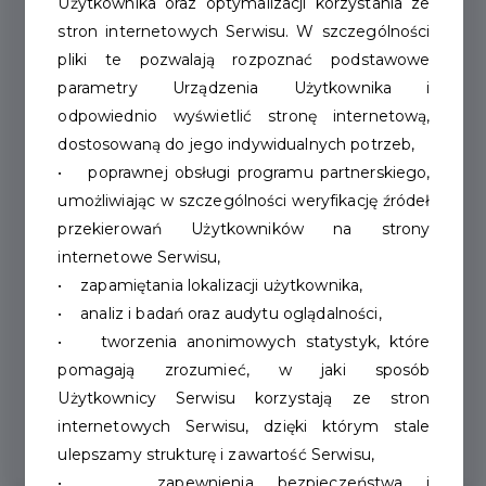
Użytkownika oraz optymalizacji korzystania ze
602702275
stron internetowych Serwisu. W szczególności
dunajjedrzej@gmail.com
pliki te pozwalają rozpoznać podstawowe
/j.d.bikes?
parametry Urządzenia Użytkownika i
odpowiednio wyświetlić stronę internetową,
igsh=MXd4NGdtenRhdW00dA==
dostosowaną do jego indywidualnych potrzeb,
/share/1BRkdGi89Y/?mibextid=wwXIfr
• poprawnej obsługi programu partnerskiego,
umożliwiając w szczególności weryfikację źródeł
Dane
adresowe
przekierowań Użytkowników na strony
internetowe Serwisu,
• zapamiętania lokalizacji użytkownika,
ul. Wiśniowa (obok hali targowej)
• analiz i badań oraz audytu oglądalności,
• tworzenia anonimowych statystyk, które
pomagają zrozumieć, w jaki sposób
Użytkownicy Serwisu korzystają ze stron
Pon - pt 10:00 - 17:00 Sob - 10:00 - 13:00
internetowych Serwisu, dzięki którym stale
ulepszamy strukturę i zawartość Serwisu,
• zapewnienia bezpieczeństwa i