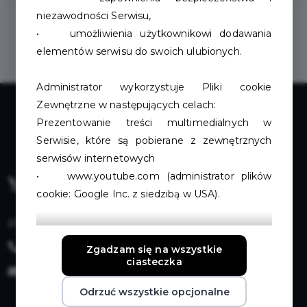
niezawodności Serwisu,
• umożliwienia użytkownikowi dodawania
elementów serwisu do swoich ulubionych.
Administrator wykorzystuje Pliki cookie
Zewnętrzne w następujących celach:
Prezentowanie treści multimedialnych w
Serwisie, które są pobierane z zewnętrznych
serwisów internetowych
• www.youtube.com (administrator plików
cookie: Google Inc. z siedzibą w USA).
pl. Wolności 13, 78-400 Szczecinek
Zbieranie ogólnych i anonimowych danych
+48 94 371 40 96
statycznych za pośrednictwem narzędzia
Zgadzam się na wszystkie
ciasteczka
analitycznego
karta.mieszkanca@um.szczecinek.pl
Google Analytics (administrator plików cookie:
Odrzuć wszystkie opcjonalne
Google Inc. z siedzibą w USA).