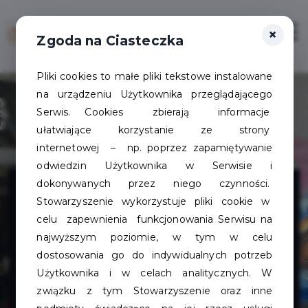
×
Zaloguj
Otwór
Zgoda na Ciasteczka
Pliki cookies to małe pliki tekstowe instalowane
na urządzeniu Użytkownika przeglądającego
Serwis. Cookies zbierają informacje
ułatwiające korzystanie ze strony
internetowej – np. poprzez zapamiętywanie
odwiedzin Użytkownika w Serwisie i
Jędrzej Dunaj -
dokonywanych przez niego czynności.
Stowarzyszenie wykorzystuje pliki cookie w
JD Bikes -
celu zapewnienia funkcjonowania Serwisu na
najwyższym poziomie, w tym w celu
naprawa
dostosowania go do indywidualnych potrzeb
Użytkownika i w celach analitycznych. W
związku z tym Stowarzyszenie oraz inne
rowerów