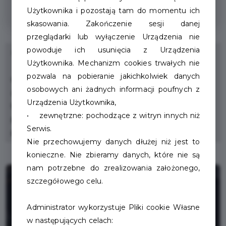
Rabat na wszystkie usługi
Użytkownika i pozostają tam do momentu ich
skasowania. Zakończenie sesji danej
przeglądarki lub wyłączenie Urządzenia nie
powoduje ich usunięcia z Urządzenia
Naprawa i wynajem rowerów.
Użytkownika. Mechanizm cookies trwałych nie
pozwala na pobieranie jakichkolwiek danych
Udzielany rabat nie obejmuje kosztów części
osobowych ani żadnych informacji poufnych z
zamiennych.
Urządzenia Użytkownika,
Dla każdego klienta, który skorzysta z rabatu i jest
• zewnętrzne: pochodzące z witryn innych niż
posiadaczem Karty Mieszkańca dodajemy gratis w
Serwis.
postaci lampki lub dzwonka rowerowego.
Nie przechowujemy danych dłużej niż jest to
konieczne. Nie zbieramy danych, które nie są
nam potrzebne do zrealizowania założonego,
szczegółowego celu.
Administrator wykorzystuje Pliki cookie Własne
w następujących celach: