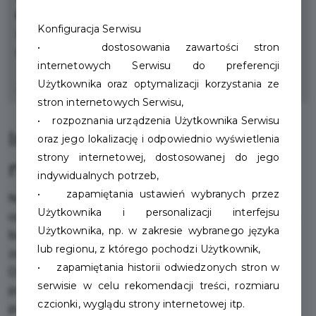
karmienia niemowląt.
Konfiguracja Serwisu
Zniżka honorowana jest w naszych sklepach przy
• dostosowania zawartości stron
ul. Jana Pawła II 5 i przy ul. Kołobrzeskiej 1
internetowych Serwisu do preferencji
Użytkownika oraz optymalizacji korzystania ze
Zapraszamy do odwiedzin!
stron internetowych Serwisu,
• rozpoznania urządzenia Użytkownika Serwisu
Informacje dla osób z
oraz jego lokalizację i odpowiednio wyświetlenia
strony internetowej, dostosowanej do jego
niepełnosprawnościami
indywidualnych potrzeb,
• zapamiętania ustawień wybranych przez
Nasz sklep jest w pełni przystosowany do potrzeb
Użytkownika i personalizacji interfejsu
osób z niepełnosprawnością. Wejście do sklepu jest
Użytkownika, np. w zakresie wybranego języka
bezprogowe, bez schodów i krawężników, co
lub regionu, z którego pochodzi Użytkownik,
zapewnia wygodne i bezpieczne poruszanie się.
• zapamiętania historii odwiedzonych stron w
Dodatkowo, nasze ekspedientki są odpowiednio
serwisie w celu rekomendacji treści, rozmiaru
przeszkolone, aby wspierać osoby z różnymi
czcionki, wyglądu strony internetowej itp.
potrzebami, oferując pomoc przy robieniu