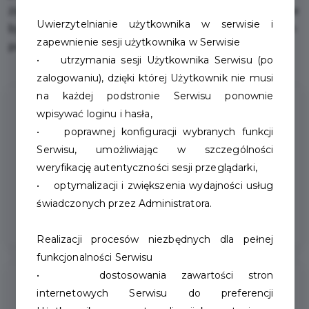
zakupów. Staramy się, aby zakupy w naszym sklepie
Uwierzytelnianie użytkownika w serwisie i
były komfortowe i dostosowane do indywidualnych
zapewnienie sesji użytkownika w Serwisie
potrzeb każdej osoby.
• utrzymania sesji Użytkownika Serwisu (po
zalogowaniu), dzięki której Użytkownik nie musi
na każdej podstronie Serwisu ponownie
wpisywać loginu i hasła,
Udogodnienia
• poprawnej konfiguracji wybranych funkcji
Serwisu, umożliwiając w szczególności
Parking dla gości
weryfikację autentyczności sesji przeglądarki,
• optymalizacji i zwiększenia wydajności usług
Dostosowany
świadczonych przez Administratora.
Realizacji procesów niezbędnych dla pełnej
funkcjonalności Serwisu
• dostosowania zawartości stron
Kontakt
internetowych Serwisu do preferencji