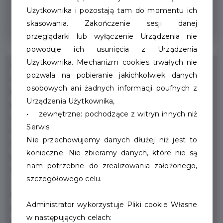
W każdy poniedziałek zniżka na
Użytkownika i pozostają tam do momentu ich
wszystkie zakupy
skasowania. Zakończenie sesji danej
przeglądarki lub wyłączenie Urządzenia nie
powoduje ich usunięcia z Urządzenia
Użytkownika. Mechanizm cookies trwałych nie
Nasz sklep to miejsce, gdzie znajdziesz wędliny jak
pozwala na pobieranie jakichkolwiek danych
dawniej – przygotowane w naszej własnej wędzarni,
osobowych ani żadnych informacji poufnych z
które przywracają smak dzieciństwa. Oferujemy mięso
Urządzenia Użytkownika,
pochodzące od regionalnych polskich gospodarstw,
• zewnętrzne: pochodzące z witryn innych niż
gwarantujące najwyższą jakość. Dodatkowo, w naszej
Serwis.
ofercie znajdują się świeże dania garmażeryjne, produkty
Nie przechowujemy danych dłużej niż jest to
BIO, wegetariańskie i wegańskie, a także sezonowe
konieczne. Nie zbieramy danych, które nie są
promocje mięsne. Codziennie dostarczamy świeże
nam potrzebne do zrealizowania założonego,
mięso, wędzonki, kiełbasy, warzywa, owoce i pieczywo.
szczegółowego celu.
W każdy poniedziałek 5% rabatu na wszystkie
Administrator wykorzystuje Pliki cookie Własne
zakupy z wyłączeniem alkoholu, wyrobów
w następujących celach:
tytoniowych i żywności do początkowego